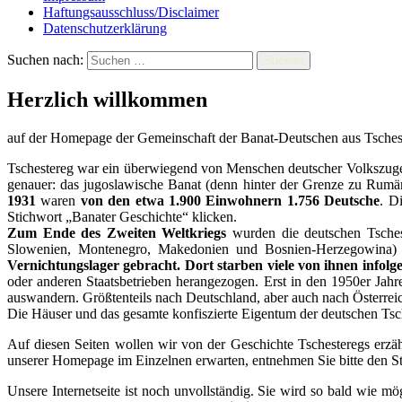
Haftungsausschluss/Disclaimer
Datenschutzerklärung
Suchen nach:
Herzlich willkommen
auf der Homepage der Gemeinschaft der Banat-Deutschen aus Tsche
Tschestereg war ein überwiegend von Menschen deutscher Volkszugehö
genauer: das jugoslawische Banat (denn hinter der Grenze zu Rumän
1931
waren
von den etwa 1.900 Einwohnern 1.756 Deutsche
. D
Stichwort „Banater Geschichte“ klicken.
Zum Ende des Zweiten Weltkriegs
wurden die deutschen Tschest
Slowenien, Montenegro, Makedonien und Bosnien-Herzegowina) 
Vernichtungslager gebracht. Dort starben viele von ihnen infolge
oder anderen Staatsbetrieben herangezogen. Erst in den 1950er Jahr
auswandern. Größtenteils nach Deutschland, aber auch nach Österreic
Die Häuser und das gesamte konfiszierte Eigentum der deutschen Ts
Auf diesen Seiten wollen wir von der Geschichte Tschesteregs erz
unserer Homepage im Einzelnen erwarten, entnehmen Sie bitte den St
Unsere Internetseite ist noch unvollständig. Sie wird so bald wie m