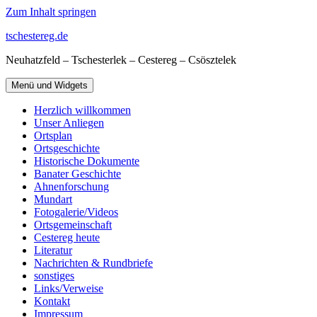
Zum Inhalt springen
tschestereg.de
Neuhatzfeld – Tschesterlek – Cestereg – Csösztelek
Menü und Widgets
Herzlich willkommen
Unser Anliegen
Ortsplan
Ortsgeschichte
Historische Dokumente
Banater Geschichte
Ahnenforschung
Mundart
Fotogalerie/Videos
Ortsgemeinschaft
Cestereg heute
Literatur
Nachrichten & Rundbriefe
sonstiges
Links/Verweise
Kontakt
Impressum